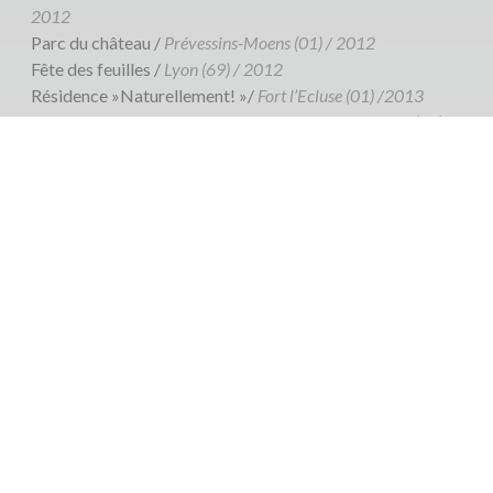
2012
Parc du château /
Prévessins-Moens (01) / 2012
Fête des feuilles /
Lyon (69) / 2012
Résidence »Naturellement! »/
Fort l’Ecluse (01) /2013
Résidence au Pôle Land Art Départemental /
Chosal (74) /
2015
Résidence à la maison d’accueil spécialisée Lalande
/Ailhon (07) 2017
Maison départementale de la nature /
Le Beausset / (06)
2018
Résidence à l’institut médico éducatif l’amitié
de Lalevade/
Ailhon (07) 2018
Résidence com com du pays de Cruseilles
/ La caille (74)
2019
Installation in situ
/ Reignier (74) 2023 /2024/2025
Résidence Art en Faïsses / Ailhon (07) 2024
ET DES COMMANDES