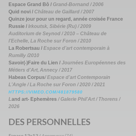
Espace Grand Bô /
Grand-Bornand / 2006
Quid novi /
Château de Gaillard / 2007
Quinze jour pour un regard, année croisée France
Russie /
Irkoutsk, Sibérie (Ru) / 2009
Auditorium de Seynod / 2010 – Château de
l’Echelle, La Roche sur Foron / 2010
La Robertsau /
Espace d’art contemporain à
Rumilly /2010
Savoir(-)Faire du Lien /
Journées Européennes des
Métiers d’Art, Annecy / 2017
Habeas Corpus
/ Espace d’art Contemporain
L’Angle / La Roche sur Foron / 2020 / 2021
HTTPS://VIMEO.COM/481879580
L
and art- Ephemères
/ Galerie Phil’Art / Thorens /
2026
DES PERSONNELLES
Espace 13×13 /
Annemasse (74)